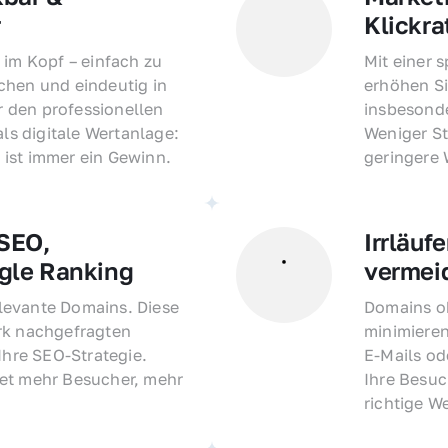
r
Klickra
 im Kopf – einfach zu 
Mit einer 
hen und eindeutig in 
erhöhen Si
den professionellen 
insbesonde
als digitale Wertanlage: 
Weniger St
ist immer ein Gewinn.
geringere
EO, 
Irrläufe
gle Ranking
vermei
evante Domains. Diese 
Domains oh
rk nachgefragten 
minimieren
Ihre SEO-Strategie. 
E-Mails o
et mehr Besucher, mehr 
Ihre Besuc
richtige W