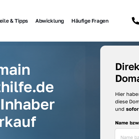
eile & Tipps
Abwicklung
Häufige Fragen
main 
Direk
Doma
hilfe.de 
Hier haben
Inhaber 
diese Dom
und 
sofor
rkauf
Name bzw. F
Name bzw