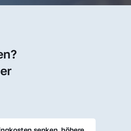
en? 
er 
ingkosten senken, höhere 