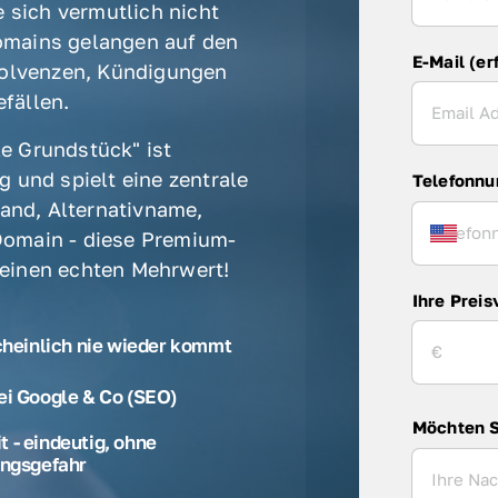
 sich vermutlich nicht 
mains gelangen auf den 
E-Mail (er
olvenzen, Kündigungen 
fällen. 
e Grundstück" ist 
 und spielt eine zentrale 
Telefonn
rand, Alternativname, 
omain - diese Premium-
 einen echten Mehrwert! 
Ihre Preis
cheinlich nie wieder kommt
ei Google & Co (SEO)
Möchten S
 - eindeutig, ohne
ngsgefahr