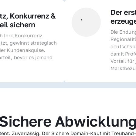
Der ers
z, Konkurrenz & 
erzeug
il sichern 
Die Endung 
 Ihre Konkurrenz 
Regionalit
itzt, gewinnt strategisch 
deutschspr
er Kundenakquise. 
damit Profe
rteil, bevor es jemand 
Vorteil fü
Marktbezu
Sichere Abwicklun
ent. Zuverlässig. Der Sichere Domain-Kauf mit Treuhand-