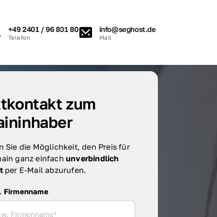
+49 2401 / 96 801 80
info@seghost.de
Telefon
Mail
tkontakt zum 
ininhaber
 Sie die Möglichkeit, den Preis für 
ain ganz einfach 
unverbindlich 
t 
per E-Mail abzurufen.
irmenname
. Firmenname