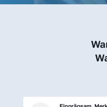
War
Wa
Einprägsam, Merk